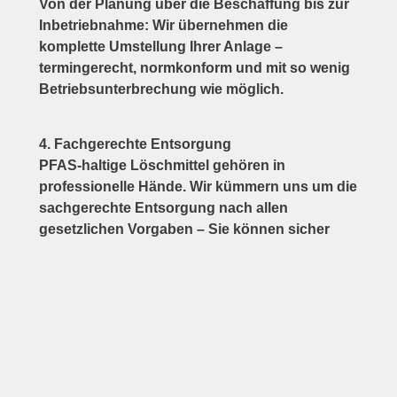
Von der Planung über die Beschaffung bis zur
Inbetriebnahme: Wir übernehmen die
komplette Umstellung Ihrer Anlage –
termingerecht, normkonform und mit so wenig
Betriebsunterbrechung wie möglich.
4. Fachgerechte Entsorgung
PFAS-haltige Löschmittel gehören in
professionelle Hände. Wir kümmern uns um die
sachgerechte Entsorgung nach allen
gesetzlichen Vorgaben – Sie können sicher
sein, dass alles korrekt abläuft.
5. Dokumentation und Nachweisführung
Für Behörden, Versicherungen und Ihr eigenes
Qualitätsmanagement: Wir dokumentieren alle
Schritte lückenlos und sorgen dafür, dass Sie
rechtlich auf der sicheren Seite stehen.