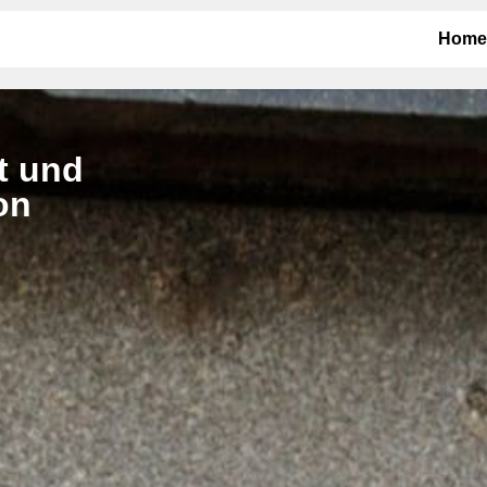
Home
t und
on